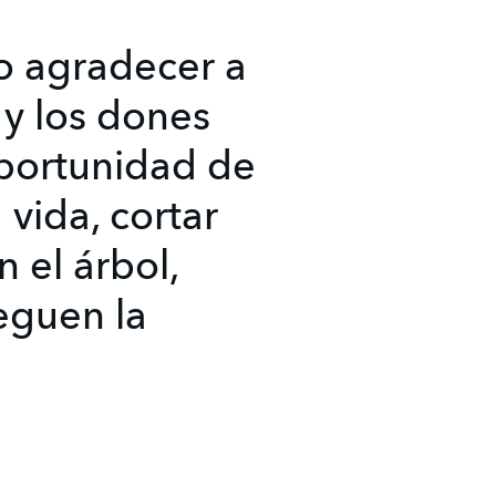
o agradecer a
 y los dones
oportunidad de
 vida, cortar
 el árbol,
reguen la